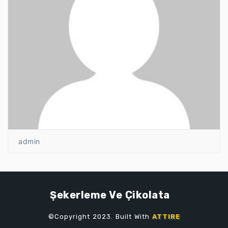
admin
Şekerleme Ve Çikolata
©Copyright 2023. Built With
ATTIRE