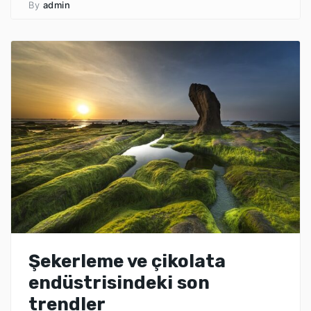
By
admin
Şekerleme ve çikolata
endüstrisindeki son
trendler