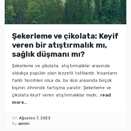
Şekerleme ve çikolata: Keyif
veren bir atıştırmalık mı,
sağlık düşmanı mı?
Şekerleme ve çikolata, atıştırmalıklar arasında
oldukça popüler olan lezzetli tatlılardır. İnsanların
farklı tercihleri olsa da, bu ikisi arasında birçok
kişinin zihninde tartışma yaratır: Şekerleme ve
çikolata keyif veren atıştırmalıklar mıdır,.
read
more…
On
Ağustos 7, 2023
By
admin