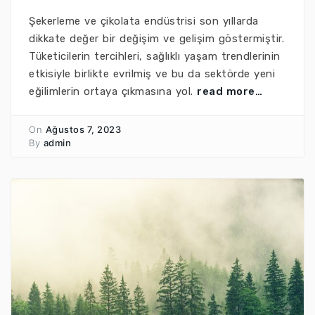
Şekerleme ve çikolata endüstrisi son yıllarda
dikkate değer bir değişim ve gelişim göstermiştir.
Tüketicilerin tercihleri, sağlıklı yaşam trendlerinin
etkisiyle birlikte evrilmiş ve bu da sektörde yeni
eğilimlerin ortaya çıkmasına yol.
read more…
On
Ağustos 7, 2023
By
admin