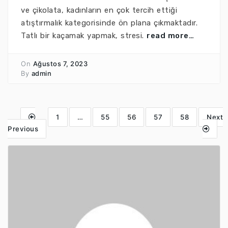
ve çikolata, kadınların en çok tercih ettiği
atıştırmalık kategorisinde ön plana çıkmaktadır.
Tatlı bir kaçamak yapmak, stresi.
read more…
On
Ağustos 7, 2023
By
admin
1
…
55
56
57
58
Next
Previous