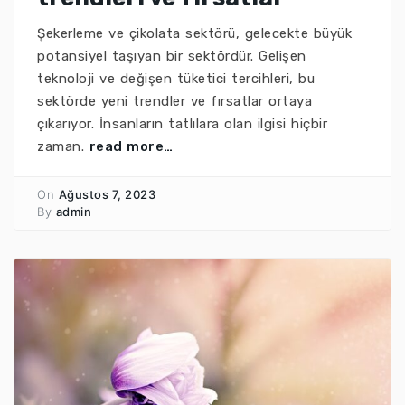
Şekerleme ve çikolata sektörü, gelecekte büyük
potansiyel taşıyan bir sektördür. Gelişen
teknoloji ve değişen tüketici tercihleri, bu
sektörde yeni trendler ve fırsatlar ortaya
çıkarıyor. İnsanların tatlılara olan ilgisi hiçbir
zaman.
read more…
On
Ağustos 7, 2023
By
admin