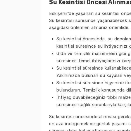
Su Kesintisi Öncesi Alınm
Eskişehir’de yaşanan su kesintisi önc
Su kesintisi süresince yaşanabilecek 
aşağıdaki önlemleri almanız önemlidir.
Su kesintisi öncesinde, su depoların
kesintisi süresince su ihtiyacınızı ka
Gıda ve temizlik malzemeleri gibi g
süresince temel ihtiyaçlarınızı karşıl
Su kesintisi süresince kullanabilece
Yakınınızda bulunan su kuyuları vey
Su kesintisi süresince hijyeninizi 
bulundurun. Temizlik konusunda dikk
İhtiyaç duyabileceğiniz tıbbi malze
süresince sağlık sorunlarıyla karşı
Su kesintisi öncesinde alınması gereke
en aza indirgemek ve günlük yaşamı sür
sürecini daha kolay atlatmanız mümkün