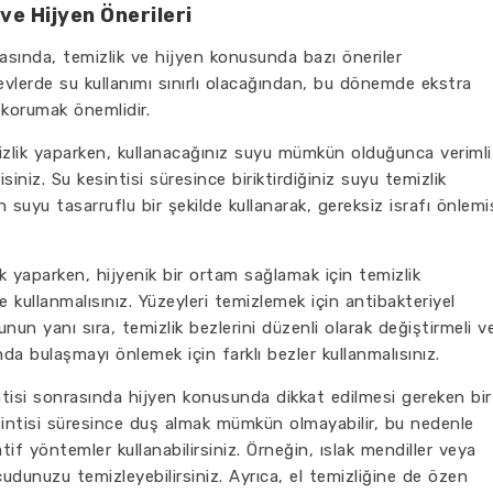
ve Hijyen Önerileri
asında, temizlik ve hijyen konusunda bazı öneriler
evlerde su kullanımı sınırlı olacağından, bu dönemde ekstra
 korumak önemlidir.
mizlik yaparken, kullanacağınız suyu mümkün olduğunca verimli
iniz. Su kesintisi süresince biriktirdiğiniz suyu temizlik
in suyu tasarruflu bir şekilde kullanarak, gereksiz israfı önlemi
ik yaparken, hijyenik bir ortam sağlamak için temizlik
de kullanmalısınız. Yüzeyleri temizlemek için antibakteriyel
Bunun yanı sıra, temizlik bezlerini düzenli olarak değiştirmeli v
ında bulaşmayı önlemek için farklı bezler kullanmalısınız.
sintisi sonrasında hijyen konusunda dikkat edilmesi gereken bir
esintisi süresince duş almak mümkün olmayabilir, bu nedenle
tif yöntemler kullanabilirsiniz. Örneğin, ıslak mendiller veya
ücudunuzu temizleyebilirsiniz. Ayrıca, el temizliğine de özen