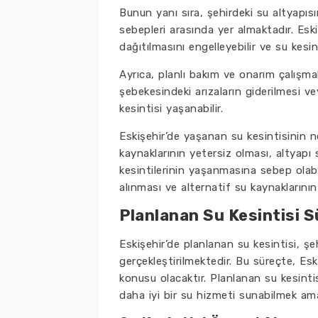
Bunun yanı sıra, şehirdeki su altyapıs
sebepleri arasında yer almaktadır. Es
dağıtılmasını engelleyebilir ve su kesint
Ayrıca, planlı bakım ve onarım çalışmala
şebekesindeki arızaların giderilmesi vey
kesintisi yaşanabilir.
Eskişehir’de yaşanan su kesintisinin n
kaynaklarının yetersiz olması, altyapı s
kesintilerinin yaşanmasına sebep olabil
alınması ve alternatif su kaynaklarının 
Planlanan Su Kesintisi S
Eskişehir’de planlanan su kesintisi, ş
gerçekleştirilmektedir. Bu süreçte, Es
konusu olacaktır. Planlanan su kesintis
daha iyi bir su hizmeti sunabilmek ama