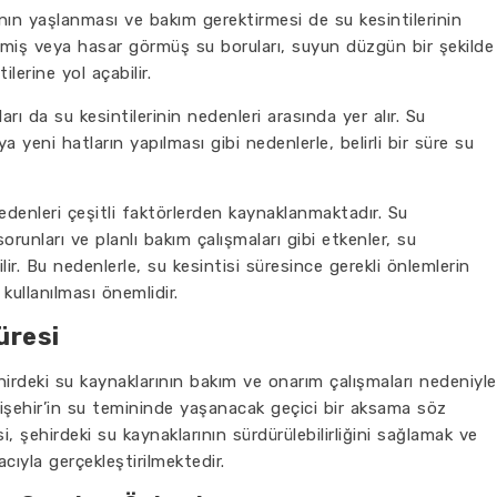
ının yaşlanması ve bakım gerektirmesi de su kesintilerinin
kimiş veya hasar görmüş su boruları, suyun düzgün bir şekilde
ilerine yol açabilir.
rı da su kesintilerinin nedenleri arasında yer alır. Su
a yeni hatların yapılması gibi nedenlerle, belirli bir süre su
edenleri çeşitli faktörlerden kaynaklanmaktadır. Su
orunları ve planlı bakım çalışmaları gibi etkenler, su
ir. Bu nedenlerle, su kesintisi süresince gerekli önlemlerin
kullanılması önemlidir.
üresi
ehirdeki su kaynaklarının bakım ve onarım çalışmaları nedeniyle
kişehir’in su temininde yaşanacak geçici bir aksama söz
i, şehirdeki su kaynaklarının sürdürülebilirliğini sağlamak ve
cıyla gerçekleştirilmektedir.