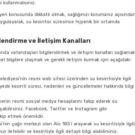
i kullanmalısınız.
jyen konusunda dikkatli olmak, sağlığınızı korumanız açısında
 uygulayarak, su kesintisi süresince hijyenik bir ortamda
lendirme ve İletişim Kanalları
ında vatandaşları bilgilendirmek ve iletişim kanalları sağlamak
ncel bilgilere ulaşmak ve gerekli iletişim kurmak için aşağıdaki
lediyesi’nin resmi web sitesi üzerinden su kesintisiyle ilgili
ayede kesinti süresi, nedenleri ve güncellemeler hakkında bilgi
enin resmi sosyal medya hesaplarını takip ederek su
ulaşabilirsiniz. Facebook, Twitter ve Instagram gibi
kip etmek önemlidir.
’nin çağrı merkezi olan Alo 185’i arayarak su kesintisiyle ilgili
nızı iletebilir ve kesintiyle ilgili detaylı bilgi alabilirsiniz.