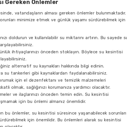
ası Gereken Önlemler
esinde, vatandaşların alması gereken önlemler bulunmaktadır.
sorunları minimize etmek ve günlük yaşamı sürdürebilmek için
ızı doldurun ve kullanılabilir su miktarını artırın. Bu sayede s
rşılayabilirsiniz.
ünlük ihtiyaçlarınızı önceden stoklayın. Böylece su kesintisi
ayabilirsiniz.
ğiniz alternatif su kaynakları hakkında bilgi edinin.
a su tankerleri gibi kaynaklardan faydalanabilirsiniz.
korumak için el dezenfektanı ve temizlik malzemeleri
atli olmak, sağlığınızı korumanıza yardımcı olacaktır.
meler ve ilaçlarınızı önceden temin edin. Su kesintisi
laşmamak için bu önlemi almanız önemlidir.
n bu önlemler, su kesintisi süresince yaşanabilecek sorunları
dürebilmek için önemlidir. Bu önlemleri alarak su kesintisi
 olacaktır.