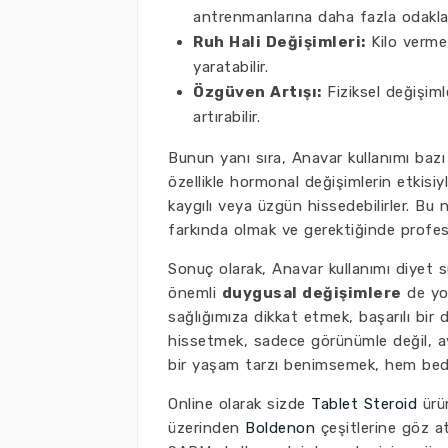
antrenmanlarına daha fazla odaklan
Ruh Hali Değişimleri:
Kilo verme 
yaratabilir.
Özgüven Artışı:
Fiziksel değişiml
artırabilir.
Bunun yanı sıra, Anavar kullanımı bazı
özellikle hormonal değişimlerin etkisiyle
kaygılı veya üzgün hissedebilirler. Bu
farkında olmak ve gerektiğinde profes
Sonuç olarak, Anavar kullanımı diyet s
önemli
duygusal değişimlere
de yol
sağlığımıza dikkat etmek, başarılı bir d
hissetmek, sadece görünümle değil, ayn
bir yaşam tarzı benimsemek, hem beden
Online olarak sizde
Tablet Steroid
ürün
üzerinden
Boldenon
çeşitlerine göz at