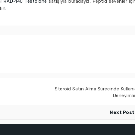
al
RAD-140 Testolone
satışıyla buradayız. Peptid sevenler içi
ın.
Steroid Satın Alma Sürecinde Kullanı
Deneyimle
Next Post