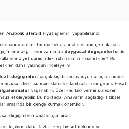
den
Anabolik Steroid Fiyat
işlemini yapabilirsiniz.
t sürecinde önemli bir destek aracı olarak öne çıkmaktadır.
eğişimlerle değil, aynı zamanda
duygusal değişimlerle
de
llanımı diyet sürecindeki ruh halimizi nasıl etkiler? Bu
etkileri daha yakından inceleyelim.
hızlı değişimler
, birçok kişide motivasyon artışına neden
 arzusu, diyet sürecini daha katlanılabilir hale getirir. Fakat
algalanmalar
yaşanabilir. Özellikle, kilo verme sürecinin
msuz etkileyebilir. Bu noktada, Anavar’ın sağladığı fiziksel
alar arasında bir denge kurmak önemlidir.
al değişimlerin bazıları şunlardır:
mı, kişilerin daha fazla enerji hissetmelerine ve