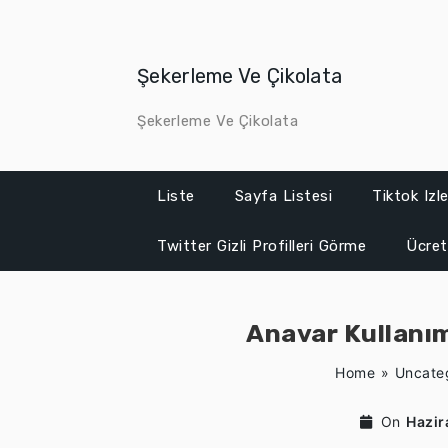
Skip
to
content
Şekerleme Ve Çikolata
Şekerleme Ve Çikolata
Liste
Sayfa Listesi
Tiktok Iz
Twitter Gizli Profilleri Görme
Ücret
Anavar Kullanı
Home
»
Uncate
On
Hazir