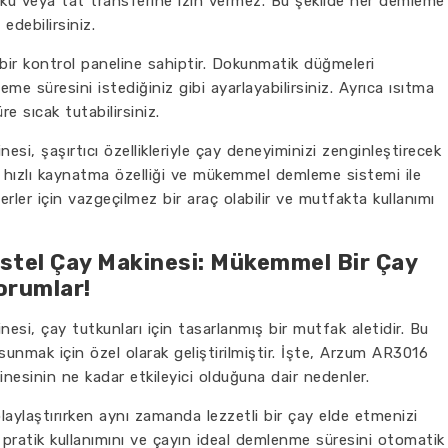
ku veya tat transferine izin vermez. Bu şekilde her demleme
edebilirsiniz.
ir kontrol paneline sahiptir. Dokunmatik düğmeleri
me süresini istediğiniz gibi ayarlayabilirsiniz. Ayrıca ısıtma
e sıcak tutabilirsiniz.
, şaşırtıcı özellikleriyle çay deneyiminizi zenginleştirecek
ı, hızlı kaynatma özelliği ve mükemmel demleme sistemi ile
erler için vazgeçilmez bir araç olabilir ve mutfakta kullanımı
tel Çay Makinesi: Mükemmel Bir Çay
Yorumlar!
i, çay tutkunları için tasarlanmış bir mutfak aletidir. Bu
sunmak için özel olarak geliştirilmiştir. İşte, Arzum AR3016
nesinin ne kadar etkileyici olduğuna dair nedenler.
ylaştırırken aynı zamanda lezzetli bir çay elde etmenizi
n pratik kullanımını ve çayın ideal demlenme süresini otomatik