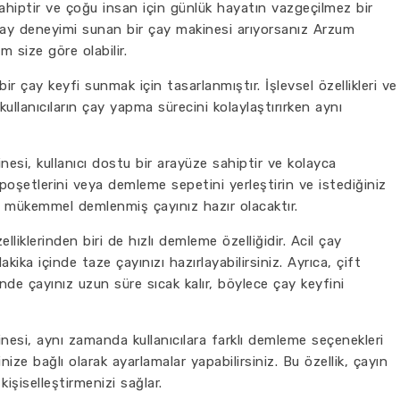
ahiptir ve çoğu insan için günlük hayatın vazgeçilmez bir
ir çay deneyimi sunan bir çay makinesi arıyorsanız Arzum
size göre olabilir.
ir çay keyfi sunmak için tasarlanmıştır. İşlevsel özellikleri ve
kullanıcıların çay yapma sürecini kolaylaştırırken aynı
i, kullanıcı dostu bir arayüze sahiptir ve kolayca
y poşetlerini veya demleme sepetini yerleştirin ve istediğiniz
n. mükemmel demlenmiş çayınız hazır olacaktır.
liklerinden biri de hızlı demleme özelliğidir. Acil çay
ika içinde taze çayınızı hazırlayabilirsiniz. Ayrıca, çift
de çayınız uzun süre sıcak kalır, böylece çay keyfini
si, aynı zamanda kullanıcılara farklı demleme seçenekleri
ze bağlı olarak ayarlamalar yapabilirsiniz. Bu özellik, çayın
kişiselleştirmenizi sağlar.