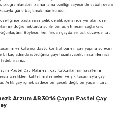
ıca, programlanabilir zamanlama özelliği sayesinde sabah uyanı
okusuyla güne başlamak mümkündür.
zelliği ise paslanmaz çelik demlik içerisinde yer alan özel
aklarının doğru miktarda su ile temas etmesini sağlarken,
yoğunlaştırır. Böylece, her fincan çayda en üst düzeyde tat
sarımı ve kullanıcı dostu kontrol paneli, çay yapma sürecini
birkaç adımda istediğiniz çayı hazırlayabilir, misafirlerinizi
fedebilirsiniz.
ım Pastel Çay Makinesi, çay tutkunlarının hayallerini
iz özellikleri, kaliteli malzemeleri ve şık tasarımıyla çay
. Artık çay içmek sadece bir içecek değil, bir yaşam tarzı
mezi: Arzum AR3016 Çayım Pastel Çay
Şey