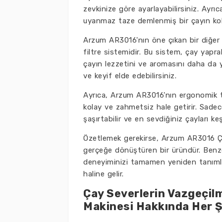
zevkinize göre ayarlayabilirsiniz. Ayr
uyanmaz taze demlenmiş bir çayın k
Arzum AR3016'nın öne çıkan bir diğer ö
filtre sistemidir. Bu sistem, çay yapr
çayın lezzetini ve aromasını daha da 
ve keyif elde edebilirsiniz.
Ayrıca, Arzum AR3016'nın ergonomik ta
kolay ve zahmetsiz hale getirir. Sadece 
şaşırtabilir ve en sevdiğiniz çayları keş
Özetlemek gerekirse, Arzum AR3016 Çay
gerçeğe dönüştüren bir üründür. Benzers
deneyiminizi tamamen yeniden tanımlar
haline gelir.
Çay Severlerin Vazgeçil
Makinesi Hakkında Her 