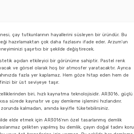
i, çay tutkunlarının hayallerini süsleyen bir üründür. Bu
eği hazırlamaktan çok daha fazlasını ifade eder. Arzum'un
eneyiminizi şaşırtıcı bir şekilde değiştirecek.
etik açıdan etkileyici bir görünüme sahiptir. Pastel renk
acak ve görsel olarak hoş bir atmosfer yaratacaktır. Ayrıca
ahınızda fazla yer kaplamaz. Hem göze hitap eden hem de
inizi bir üst seviyeye taşır.
lliklerinden biri, hızlı kaynatma teknolojisidir. AR3016, güçlü
ısa sürede kaynatır ve çay demleme işlemini hızlandırır.
 zorunda kalmadan, anında keyifle tüketebilirsiniz.
kilde elde etmek için AR3016'nın özel tasarlanmış demlik
aslanmaz çelikten yapılmış bu demlik, çayın doğal tadını koru