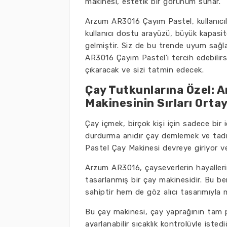
makinesi, estetik bir görünüm sunar.
Arzum AR3016 Çayım Pastel, kullanıcıla
kullanıcı dostu arayüzü, büyük kapasit
gelmiştir. Siz de bu trende uyum sa
AR3016 Çayım Pastel'i tercih edebilirs
çıkaracak ve sizi tatmin edecek.
Çay Tutkunlarına Özel: 
Makinesinin Sırları Orta
Çay içmek, birçok kişi için sadece bir
durdurma anıdır çay demlemek ve tad
Pastel Çay Makinesi devreye giriyor v
Arzum AR3016, çayseverlerin hayalle
tasarlanmış bir çay makinesidir. Bu ben
sahiptir hem de göz alıcı tasarımıyla 
Bu çay makinesi, çay yaprağının tam po
ayarlanabilir sıcaklık kontrolüyle iste