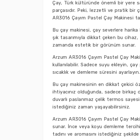
Çay, Türk kültüründe önemli bir yere s
parçasıdır. Peki, lezzetli ve pratik b
AR3016 Çayım Pastel Çay Makinesi tam 
Bu çay makinesi, çay severlere harika b
şık tasarımıyla dikkat çeken bu cihaz, 
zamanda estetik bir görünüm sunar.
Arzum AR3016 Çayım Pastel Çay Makines
kullanılabilir. Sadece suyu ekleyin, ça
sıcaklık ve demleme süresini ayarlayı
Bu çay makinesinin en dikkat çekici özel
ihtiyacınız olduğunda, sadece birkaç dak
duvarlı paslanmaz çelik termos sayesin
istediğiniz zaman yaşayabilirsiniz.
Arzum AR3016 Çayım Pastel Çay Makine
sunar. İnce veya koyu demleme tercihini
tadını ve aromasını istediğiniz şekilde 