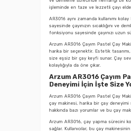
ve demleme sürecinde herhangi bir ko
işleminde en taze ve lezzetli çayı elde 
AR3016 aynı zamanda kullanımı kolay b
sayesinde çayınızın sıcaklığını ve demle
fonksiyonu sayesinde çayınızı uzun sür
Arzum AR3016 Çayım Pastel Çay Makinesi
harika bir seçenektir. Estetik tasarım
size eşsiz bir çay keyfi sunar. Çay sev
kolaylığıyla da öne çıkar.
Arzum AR3016 Çayım Pas
Deneyimi İçin İşte Size 
Arzum AR3016 Çayım Pastel Çay Makines
çay makinesi, harika bir çay deneyimi 
hakkında bazı yorumlar ve bu çay maki
Arzum AR3016, çay yapma sürecini kola
sağlar. Kullanıcılar, bu çay makinesini