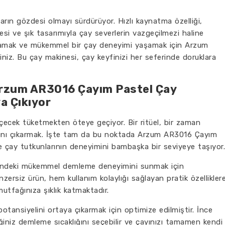
rın gözdesi olmayı sürdürüyor. Hızlı kaynatma özelliği,
esi ve şık tasarımıyla çay severlerin vazgeçilmezi haline
ğlamak ve mükemmel bir çay deneyimi yaşamak için Arzum
iniz. Bu çay makinesi, çay keyfinizi her seferinde doruklara
Arzum AR3016 Çayım Pastel Çay
ya Çıkıyor
 içecek tüketmekten öteye geçiyor. Bir ritüel, bir zaman
ını çıkarmak. İşte tam da bu noktada Arzum AR3016 Çayım
e çay tutkunlarının deneyimini bambaşka bir seviyeye taşıyor.
rindeki mükemmel demleme deneyimini sunmak için
zersiz ürün, hem kullanım kolaylığı sağlayan pratik özellikler
mutfağınıza şıklık katmaktadır.
tansiyelini ortaya çıkarmak için optimize edilmiştir. İnce
diğiniz demleme sıcaklığını seçebilir ve çayınızı tamamen kendi