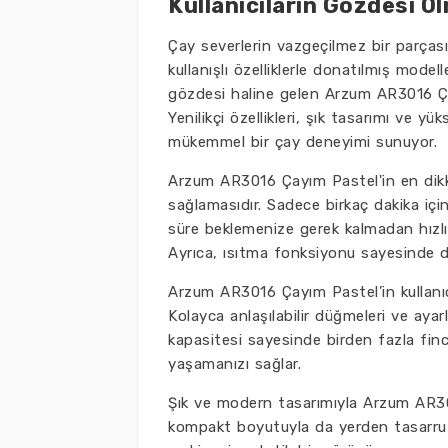
Kullanıcıların Gözdesi 
Çay severlerin vazgeçilmez bir parçası 
kullanışlı özelliklerle donatılmış model
gözdesi haline gelen Arzum AR3016 Çay
Yenilikçi özellikleri, şık tasarımı ve 
mükemmel bir çay deneyimi sunuyor.
Arzum AR3016 Çayım Pastel'in en dikkat
sağlamasıdır. Sadece birkaç dakika i
süre beklemenize gerek kalmadan hızlı v
Ayrıca, ısıtma fonksiyonu sayesinde dem
Arzum AR3016 Çayım Pastel’in kullanıcı
Kolayca anlaşılabilir düğmeleri ve ayarl
kapasitesi sayesinde birden fazla fincan
yaşamanızı sağlar.
Şık ve modern tasarımıyla Arzum AR30
kompakt boyutuyla da yerden tasarruf