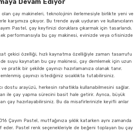
Olmaya Devam Ediyor
olan çay makineleri, teknolojinin ilerlemesiyle birlikte yeni ve
lerle karşımıza çıkıyor. Bu trende ayak uyduran ve kullanıcıların
ım Pastel, çay keyfinizi doruklara çıkarmak için tasarlandı.
yüksek performansıyla bu çay makinesi, evinizde veya ofisinizde
 çekici özelliği, hızlı kaynatma özelliğiyle zaman tasarrufu
çinde suyu kaynatan bu çay makinesi, çay demlemek için uzun
e pratik bir şekilde çayınızı hazırlamanıza olanak tanır.
lenmiş çayınızı istediğiniz sıcaklıkta tutabilirsiniz.
 dostu arayüzü, herkesin rahatlıkla kullanabilmesini sağlar.
arı ile çay yapma sürecini basit hale getirir. Ayrıca, büyük
 çay hazırlayabilirsiniz. Bu da misafirlerinizle keyifli anlar
16 Çayım Pastel, mutfağınıza şıklık katarken aynı zamanda
 eder. Pastel renk seçenekleriyle de beğeni toplayan bu çay