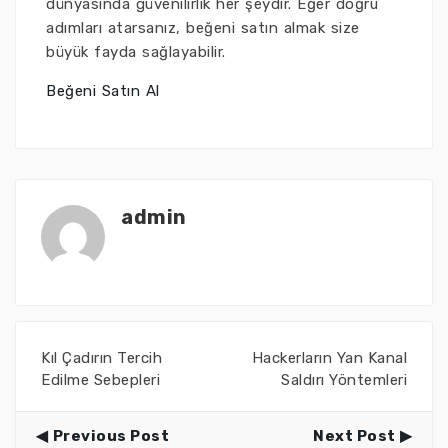
dünyasında güvenilirlik her şeydir. Eğer doğru
adımları atarsanız, beğeni satın almak size
büyük fayda sağlayabilir.
Beğeni Satın Al
admin
Kıl Çadırın Tercih
Hackerların Yan Kanal
Edilme Sebepleri
Saldırı Yöntemleri
Previous Post
Next Post