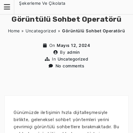
Skip
Şekerleme Ve Çikolata
to
content
Görüntülü Sohbet Operatörü
Home
»
Uncategorized
»
Görüntülü Sohbet Operatörü
On
Mayıs 12, 2024
By
admin
In
Uncategorized
No comments
Günümüzde iletişimin hızla dijitalleşmesiyle
birlikte, geleneksel sohbet yöntemleri yerini
çevrimiçi görüntülü sohbetlere bırakmaktadır. Bu