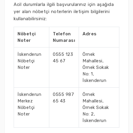
Acil durumlarla ilgili başvurularınız için aşağıda
yer alan nöbetçi noterlerin iletişim bilgilerini
kullanabilirsiniz:
Nöbetçi
Telefon
Adres
Noter
Numarası
İskenderun
0555 123
Örnek
Nöbetçi
45 67
Mahallesi,
Noter
Örnek Sokak
No: 1,
İskenderun
İskenderun
0555 987
Örnek
Merkez
65 43
Mahallesi,
Nöbetçi
Örnek Sokak
Noter
No: 2,
İskenderun