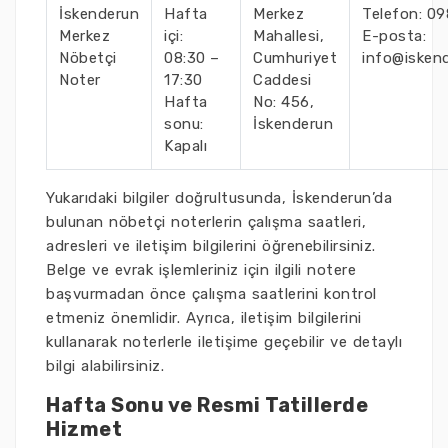
İskenderun
Hafta
Merkez
Telefon: 0
Merkez
içi:
Mahallesi,
E-posta:
Nöbetçi
08:30 –
Cumhuriyet
info@isken
Noter
17:30
Caddesi
Hafta
No: 456,
sonu:
İskenderun
Kapalı
Yukarıdaki bilgiler doğrultusunda, İskenderun’da
bulunan nöbetçi noterlerin çalışma saatleri,
adresleri ve iletişim bilgilerini öğrenebilirsiniz.
Belge ve evrak işlemleriniz için ilgili notere
başvurmadan önce çalışma saatlerini kontrol
etmeniz önemlidir. Ayrıca, iletişim bilgilerini
kullanarak noterlerle iletişime geçebilir ve detaylı
bilgi alabilirsiniz.
Hafta Sonu ve Resmi Tatillerde
Hizmet