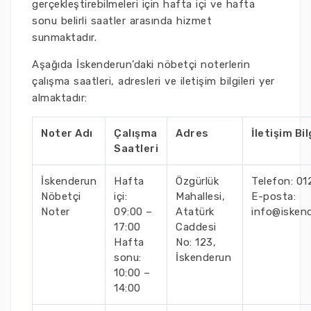
gerçekleştirebilmeleri için hafta içi ve hafta
sonu belirli saatler arasında hizmet
sunmaktadır.
Aşağıda İskenderun’daki nöbetçi noterlerin
çalışma saatleri, adresleri ve iletişim bilgileri yer
almaktadır:
Noter Adı
Çalışma
Adres
İletişim Bil
Saatleri
İskenderun
Hafta
Özgürlük
Telefon: 0
Nöbetçi
içi:
Mahallesi,
E-posta:
Noter
09:00 –
Atatürk
info@isken
17:00
Caddesi
Hafta
No: 123,
sonu:
İskenderun
10:00 –
14:00