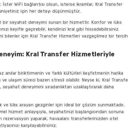
. İster WiFi bağlantısı olsun, isterse ikramlar, Kral Transfer
niyetiniz için her detayı düşünmüştür.
zel bir seyahat deneyimi sunan bir hizmettir. Konfor ve lüks
zı keyifle geçirebilir, kendinizi kral gibi hissedebilirsiniz.
i bilenler için Kral Transfer Hizmetleri vazgeçilmez bir tercih
eneyim: Kral Transfer Hizmetleriyle
nılar biriktirmenin ve farklı kültürleri keşfetmenin harika
ve ulaşım süreci bazen stresli olabilir. Neyse ki, Kral Transfe
rı, seyahat deneyimini sıradanlıktan uzaklaştırarak daha
k ve lüks arayan gezginler için ideal bir çözüm sunmaktadır.
mel hizmet anlayışıyla, seyahatinizi başlangıcından sonuna
en rezervasyon yaparak, havaalanı transferlerinizden otel
iyacınızı karşılayabilirsiniz.