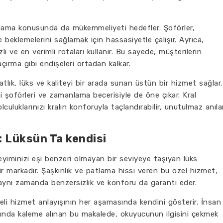
nlama konusunda da mükemmeliyeti hedefler. Şoförler,
 beklemelerini sağlamak için hassasiyetle çalışır. Ayrıca,
ızlı ve en verimli rotaları kullanır. Bu sayede, müşterilerin
kaçırma gibi endişeleri ortadan kalkar.
atlık, lüks ve kaliteyi bir arada sunan üstün bir hizmet sağlar.
i şoförleri ve zamanlama becerisiyle de öne çıkar. Kral
culuklarınızı kralın konforuyla taçlandırabilir, unutulmaz anıla
: Lüksün Ta kendisi
eyiminizi eşi benzeri olmayan bir seviyeye taşıyan lüks
r markadır. Şaşkınlık ve patlama hissi veren bu özel hizmet,
aynı zamanda benzersizlik ve konforu da garanti eder.
iteli hizmet anlayışının her aşamasında kendini gösterir. İnsan
ında kaleme alınan bu makalede, okuyucunun ilgisini çekmek