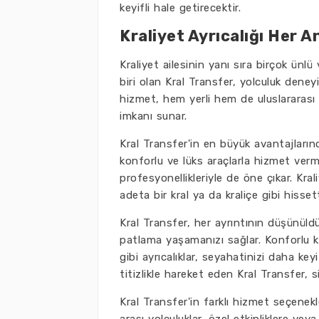
keyifli hale getirecektir.
Kraliyet Ayrıcalığı Her A
Kraliyet ailesinin yanı sıra birçok ünl
biri olan Kral Transfer, yolculuk dene
hizmet, hem yerli hem de uluslararası s
imkanı sunar.
Kral Transfer'in en büyük avantajları
konforlu ve lüks araçlarla hizmet verm
profesyonellikleriyle de öne çıkar. Kra
adeta bir kral ya da kraliçe gibi hissetti
Kral Transfer, her ayrıntının düşünül
patlama yaşamanızı sağlar. Konforlu kol
gibi ayrıcalıklar, seyahatinizi daha key
titizlikle hareket eden Kral Transfer, 
Kral Transfer'in farklı hizmet seçenekl