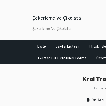
Skip
to
content
Şekerleme Ve Çikolata
Şekerleme Ve Çikolata
Liste
Sayfa Listesi
Tiktok Iz
Twitter Gizli Profilleri Görme
Ücret
Kral Tr
Home
On
Aral