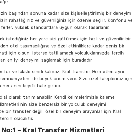
cağız.
izin başından sonuna kadar size kişiselleştirilmiş bir deneyim
zin rahatlığınız ve güvenliğiniz için özenle seçilir. Konforlu v
ferler, yüksek standartlara uygun olarak tasarlanır.
 istediğiniz her yere sizi götürmek için hızlı ve güvenilir bir
nden otel taşımacılığına ve özel etkinliklere kadar geniş bir
ti için olsun, isterse tatil amaçlı yolculuklarınızda tercih
an en iyi deneyimi sağlamak için buradadır.
for ve lüksle sınırlı kalmaz. Kral Transfer Hizmetleri aynı
emnuniyetine de büyük önem verir. Size özel talepleriniz içi
er anını keyifli hale getirir.
isi olarak tanımlanabilir. Kendi kelimelerimizle kaleme
izmetleri'nin size benzersiz bir yolculuk deneyimi
e bir transfer değil, özel bir deneyim arayanlar için Kral
ercih olacaktır.
 No:1 – Kral Transfer Hizmetleri