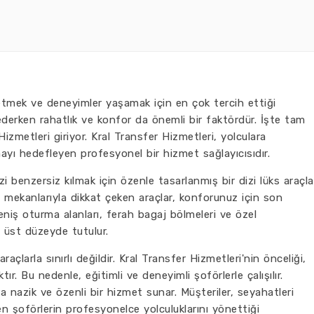
şfetmek ve deneyimler yaşamak için en çok tercih ettiği
 ederken rahatlık ve konfor da önemli bir faktördür. İşte tam
zmetleri giriyor. Kral Transfer Hizmetleri, yolculara
ı hedefleyen profesyonel bir hizmet sağlayıcısıdır.
zi benzersiz kılmak için özenle tasarlanmış bir dizi lüks araçla
iç mekanlarıyla dikkat çeken araçlar, konforunuz için son
eniş oturma alanları, ferah bagaj bölmeleri ve özel
 üst düzeyde tutulur.
çlarla sınırlı değildir. Kral Transfer Hizmetleri'nin önceliği,
r. Bu nedenle, eğitimli ve deneyimli şoförlerle çalışılır.
a nazik ve özenli bir hizmet sunar. Müşteriler, seyahatleri
en şoförlerin profesyonelce yolculuklarını yönettiği