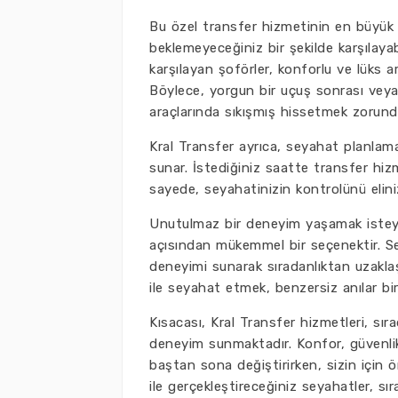
Bu özel transfer hizmetinin en büyük a
beklemeyeceğiniz bir şekilde karşılaya
karşılayan şoförler, konforlu ve lüks ar
Böylece, yorgun bir uçuş sonrası veya
araçlarında sıkışmış hissetmek zorund
Kral Transfer ayrıca, seyahat planlama
sunar. İstediğiniz saatte transfer hizmet
sayede, seyahatinizin kontrolünü elinizd
Unutulmaz bir deneyim yaşamak isteyen
açısından mükemmel bir seçenektir. Sey
deneyimi sunarak sıradanlıktan uzakla
ile seyahat etmek, benzersiz anılar birik
Kısacası, Kral Transfer hizmetleri, sı
deneyim sunmaktadır. Konfor, güvenlik ve
baştan sona değiştirirken, sizin için 
ile gerçekleştireceğiniz seyahatler, sı