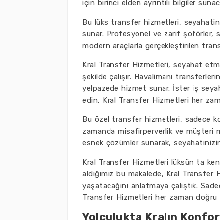
için birinci elden ayrıntılı bilgiler suna
Bu lüks transfer hizmetleri, seyahatin
sunar. Profesyonel ve zarif şoförler, si
modern araçlarla gerçekleştirilen trans
Kral Transfer Hizmetleri, seyahat etmek
şekilde çalışır. Havalimanı transferleri
yelpazede hizmet sunar. İster iş seyaha
edin, Kral Transfer Hizmetleri her zam
Bu özel transfer hizmetleri, sadece kon
zamanda misafirperverlik ve müşteri m
esnek çözümler sunarak, seyahatinizin h
Kral Transfer Hizmetleri lüksün ta kend
aldığımız bu makalede, Kral Transfer H
yaşatacağını anlatmaya çalıştık. Sadec
Transfer Hizmetleri her zaman doğru t
Yolculukta Kralın Konfor