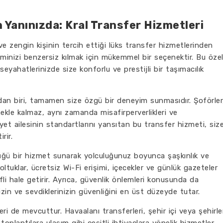
n Yanınızda: Kral Transfer Hizmetleri
ü ve zengin kişinin tercih ettiği lüks transfer hizmetlerinden
yiminizi benzersiz kılmak için mükemmel bir seçenektir. Bu öze
eyahatlerinizde size konforlu ve prestijli bir taşımacılık
ndan biri, tamamen size özgü bir deneyim sunmasıdır. Şoförler
ekle kalmaz, aynı zamanda misafirperverlikleri ve
liyet ailesinin standartlarını yansıtan bu transfer hizmeti, siz
rir.
düğü bir hizmet sunarak yolculuğunuz boyunca şaşkınlık ve
tuklar, ücretsiz Wi-Fi erişimi, içecekler ve günlük gazeteler
ifli hale getirir. Ayrıca, güvenlik önlemleri konusunda da
sizin ve sevdiklerinizin güvenliğini en üst düzeyde tutar.
eri de mevcuttur. Havaalanı transferleri, şehir içi veya şehirle