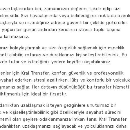
vantajlarından biri, zamanınızın değerini takdir edip sizi
bilmesidir. Sizi havaalanında veya belirlediğiniz noktada özenl
açlarıyla sizi istediğiniz adrese güvenli bir şekilde götürürler.
 yoğun bir günün ardından kendinizi stresli toplu taşıma
a kalmazsınız.
nızı kolaylaştırmak ve size özgürlük sağlamak için esneklik
i alabilir, rotanızı ve duraklarınızı kişiselleştirebilirsiniz. Bu
e tutar ve istediğiniz yerlere keyifle ulaşabilirsiniz.
ler için Kral Transfer, konfor, güvenlik ve profesyonellik
ahat ederken stresi azaltırken, lüks ve konforlu bir yolculuk
şmanızı sağlar. Her detayın düşünüldüğü bu transfer hizmeti
tirmeniz için ideal bir fırsattır.
radanlıktan uzaklaşmak isteyen gezginlere unutulmaz bir
 kişiselleştirilebilirlik gibi özellikleriyle seyahat sürecini
önemli olan şeylere odaklanmanıza imkan tanır. Kral Transfer
radanlıktan uzaklaşmanızı sağlayacak ve yolculuklarınızı daha