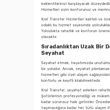
beklentilerinizi karşılayacak düzeydedir
Hizmetleri sizin konforunuz ve memnu
Kral Transfer Hizmetleri kaliteli ve ö
odaklı bu hizmet sayesinde yolculuklarını
Yolculukta rahatlık ve konforun önemin
olacaktır.
Sıradanlıktan Uzak Bir D
Seyahat
Seyahat etmek, hayatımızda unutulmaz a
bir yoludur. Ancak, seyahat planlaması 
hizmetleri gibi özel ulaşım sağlayıcıla
konforlu ve keyifli kılabilmektedir.
Kral Transfer, seyahat ederken rahatlı
Şoförlerinin profesyonelliği ve mükem
kadar sorunsuz hale getirirler. Önced
taşımacılığına kadar her türlü ulaşım iht