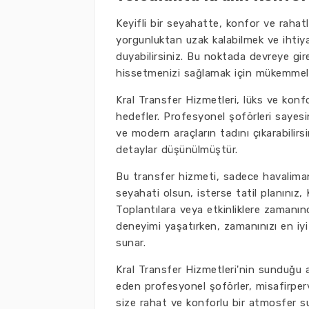
Keyifli bir seyahatte, konfor ve rahatlı
yorgunluktan uzak kalabilmek ve ihtiyaç
duyabilirsiniz. Bu noktada devreye gire
hissetmenizi sağlamak için mükemmel 
Kral Transfer Hizmetleri, lüks ve konf
hedefler. Profesyonel şoförleri sayes
ve modern araçların tadını çıkarabilirs
detaylar düşünülmüştür.
Bu transfer hizmeti, sadece havalimanı 
seyahati olsun, isterse tatil planınız, 
Toplantılara veya etkinliklere zamanınd
deneyimi yaşatırken, zamanınızı en iyi 
sunar.
Kral Transfer Hizmetleri'nin sunduğu ayr
eden profesyonel şoförler, misafirperve
size rahat ve konforlu bir atmosfer s