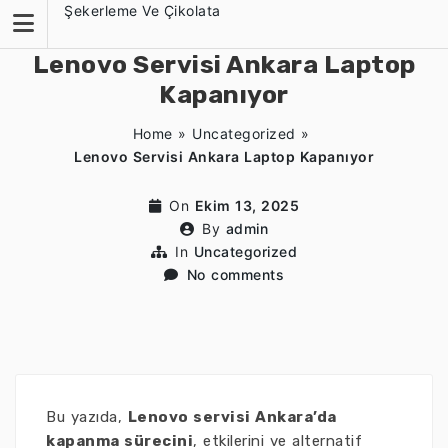
Skip
Şekerleme Ve Çikolata
to
content
Lenovo Servisi Ankara Laptop
Kapanıyor
Home
»
Uncategorized
»
Lenovo Servisi Ankara Laptop Kapanıyor
On
Ekim 13, 2025
By
admin
In
Uncategorized
No comments
Bu yazıda,
Lenovo servisi Ankara’da
kapanma sürecini
, etkilerini ve alternatif