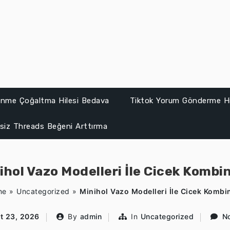
lenme Çoğaltma Hilesi Bedava
Tiktok Yorum Gönderme Hi
siz Threads Beğeni Arttırma
ihol Vazo Modelleri İle Cicek Kombin
me
»
Uncategorized
»
Minihol Vazo Modelleri İle Cicek Kombin
t 23, 2026
By
admin
In
Uncategorized
N