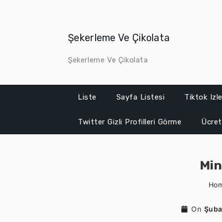
Skip
to
content
Şekerleme Ve Çikolata
Şekerleme Ve Çikolata
Liste
Sayfa Listesi
Tiktok Iz
Twitter Gizli Profilleri Görme
Ücret
Min
Ho
On
Şuba