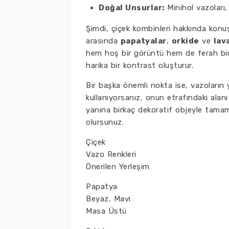
Doğal Unsurlar:
Minihol vazoları,
Şimdi, çiçek kombinleri hakkında konuşa
arasında
papatyalar
,
orkide
ve
lav
hem hoş bir görüntü hem de ferah bir 
harika bir kontrast oluşturur.
Bir başka önemli nokta ise, vazoların 
kullanıyorsanız, onun etrafındaki alan
yanına birkaç dekoratif objeyle tamam
olursunuz.
Çiçek
Vazo Renkleri
Önerilen Yerleşim
Papatya
Beyaz, Mavi
Masa Üstü