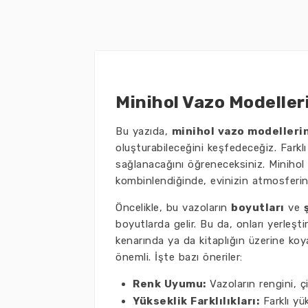
Minihol Vazo Modelleri
Bu yazıda,
minihol vazo modelleri
oluşturabileceğini keşfedeceğiz. Farklı
sağlanacağını öğreneceksiniz. Minihol v
kombinlendiğinde, evinizin atmosferini 
Öncelikle, bu vazoların
boyutları
ve
boyutlarda gelir. Bu da, onları yerleşt
kenarında ya da kitaplığın üzerine koya
önemli. İşte bazı öneriler:
Renk Uyumu:
Vazoların rengini, çi
Yükseklik Farklılıkları:
Farklı yü