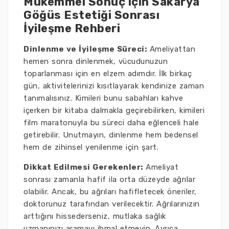
Mükemmel Sonuç için Sakarya
Göğüs Estetiği Sonrası
İyileşme Rehberi
Dinlenme ve İyileşme Süreci:
Ameliyattan
hemen sonra dinlenmek, vücudunuzun
toparlanması için en elzem adımdır. İlk birkaç
gün, aktivitelerinizi kısıtlayarak kendinize zaman
tanımalısınız. Kimileri bunu sabahları kahve
içerken bir kitaba dalmakla geçirebilirken, kimileri
film maratonuyla bu süreci daha eğlenceli hale
getirebilir. Unutmayın, dinlenme hem bedensel
hem de zihinsel yenilenme için şart.
Dikkat Edilmesi Gerekenler:
Ameliyat
sonrası zamanla hafif ila orta düzeyde ağrılar
olabilir. Ancak, bu ağrıları hafifletecek öneriler,
doktorunuz tarafından verilecektir. Ağrılarınızın
arttığını hissederseniz, mutlaka sağlık
uzmanınızı aramayı ihmal etmeyin. Ayrıca,