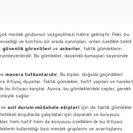
rçok meslek grubunun vazgeçilmezi haline gelmiştir. Peki, bu
selliği ve konforu bir arada sunmaları, onları özellikle belirli
n,
güvenlik görevlileri
ve
askerler
, taktik gömleklerin
eyimleyenlerdir. Bu gömlekler, dayanıklı kumaşları sayesinde
ve
macera tutkunlarıdır
. Bu kişiler, doğada geçirdikleri
 ihtiyaç duyarlar. Taktik gömlekler, hafif yapıları ve hareket
de bu ihtiyacı karşılar. Ayrıca, bu gömleklerdeki cepler, gerekli
laylık sağlar.
ve
acil durum müdahale ekipleri
için de taktik gömlekler
ehlikeli koşullarda çalıştıkları için dayanıklı ve koruyucu
kler, hem hafif hem de koruyucu özellikleri ile bu ihtiyacı
eklerin kullanıldığı bazı meslek gruplarını ve avantajlarını