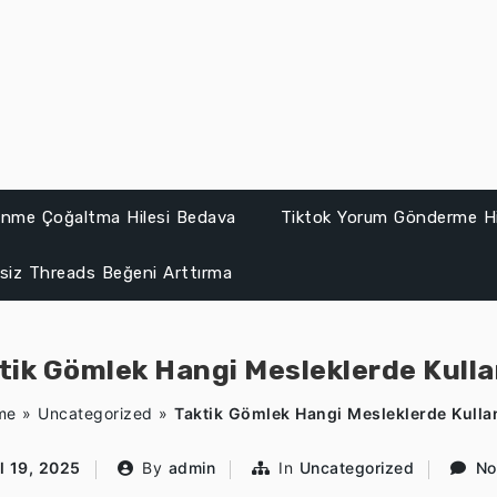
lenme Çoğaltma Hilesi Bedava
Tiktok Yorum Gönderme Hi
siz Threads Beğeni Arttırma
tik Gömlek Hangi Mesleklerde Kullan
me
»
Uncategorized
»
Taktik Gömlek Hangi Mesleklerde Kullan
l 19, 2025
By
admin
In
Uncategorized
No