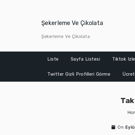
Skip
to
content
Şekerleme Ve Çikolata
Şekerleme Ve Çikolata
Liste
Sayfa Listesi
Tiktok Iz
Twitter Gizli Profilleri Görme
Ücret
Tak
Ho
On
Eylü