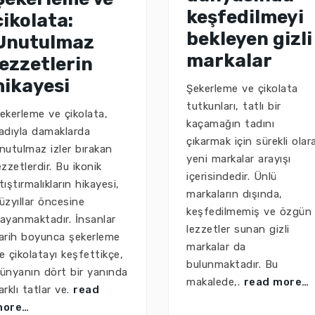
keşfedilmeyi
çikolata:
bekleyen gizli
Unutulmaz
markalar
lezzetlerin
hikayesi
Şekerleme ve çikolata
tutkunları, tatlı bir
ekerleme ve çikolata,
kaçamağın tadını
adıyla damaklarda
çıkarmak için sürekli olar
nutulmaz izler bırakan
yeni markalar arayışı
ezzetlerdir. Bu ikonik
içerisindedir. Ünlü
tıştırmalıkların hikayesi,
markaların dışında,
üzyıllar öncesine
keşfedilmemiş ve özgün
ayanmaktadır. İnsanlar
lezzetler sunan gizli
arih boyunca şekerleme
markalar da
e çikolatayı keşfettikçe,
bulunmaktadır. Bu
ünyanın dört bir yanında
makalede,.
read more…
arklı tatlar ve.
read
more…