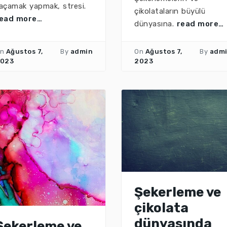
açamak yapmak, stresi.
çikolataların büyülü
ead more…
dünyasına.
read more…
n
Ağustos 7,
By
admin
On
Ağustos 7,
By
adm
023
2023
Şekerleme ve
çikolata
dünyasında
Şekerleme ve