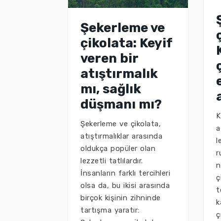
Şekerleme ve
çikolata: Keyif
veren bir
atıştırmalık
mı, sağlık
düşmanı mı?
K
Şekerleme ve çikolata,
a
atıştırmalıklar arasında
l
oldukça popüler olan
r
lezzetli tatlılardır.
n
İnsanların farklı tercihleri
ç
olsa da, bu ikisi arasında
t
birçok kişinin zihninde
k
tartışma yaratır:
ç