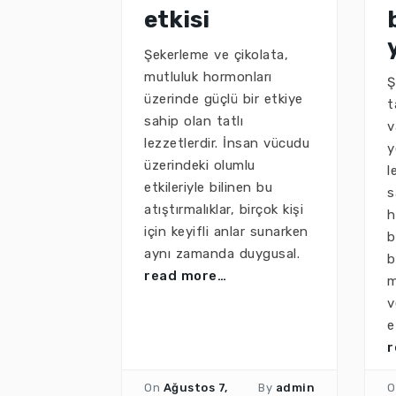
etkisi
Şekerleme ve çikolata,
mutluluk hormonları
Ş
üzerinde güçlü bir etkiye
t
sahip olan tatlı
v
lezzetlerdir. İnsan vücudu
y
üzerindeki olumlu
l
etkileriyle bilinen bu
s
atıştırmalıklar, birçok kişi
h
için keyifli anlar sunarken
b
aynı zamanda duygusal.
b
read more…
m
v
e
r
On
Ağustos 7,
By
admin
O