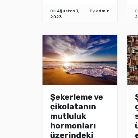
On
Ağustos 7,
By
admin
O
2023
2
Şekerleme ve
çikolatanın
mutluluk
hormonları
üzerindeki