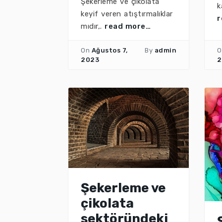
Şekerleme ve çikolata
k
keyif veren atıştırmalıklar
r
mıdır,.
read more…
On
Ağustos 7,
By
admin
O
2023
2
Şekerleme ve
çikolata
sektöründeki