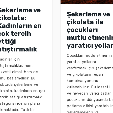
Şekerleme ve
Şekerleme ve
çikolata:
çikolata ile
Kadınların en
çocukları
çok tercih
mutlu etmeni
ettiği
yaratıcı yollar
atıştırmalık
Çocukları mutlu etmenin
adınlar için
yaratıcı yollarını
tıştırmalıklar, hem
keşfetmek için şekerlem
ezzetli olmalı hem de
ve çikolatanın eşsiz
uhu beslemelidir. Bu
kombinasyonunu
oktada şekerleme ve
kullanabiliriz. Bu lezzetli
ikolata, kadınların en çok
ve heyecan verici tatlar,
ercih ettiği atıştırmalık
çocukların dünyasında bi
ategorisinde ön plana
patlama etkisi yaratabilir
ıkmaktadır. Tatlı bir
Şekerlemelerin ve