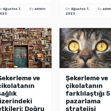
n
Ağustos 7,
By
admin
On
Ağustos 7,
By
adm
023
2023
Şekerleme ve
Şekerleme ve
çikolatanın
çikolatanın
sağlık
farklılaştığı 5
üzerindeki
pazarlama
etkileri: Doğru
stratejisi