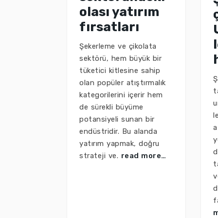
olası yatırım
fırsatları
Şekerleme ve çikolata
sektörü, hem büyük bir
tüketici kitlesine sahip
Ş
olan popüler atıştırmalık
t
kategorilerini içerir hem
u
de sürekli büyüme
l
potansiyeli sunan bir
a
endüstridir. Bu alanda
y
yatırım yapmak, doğru
d
strateji ve.
read more…
t
v
d
f