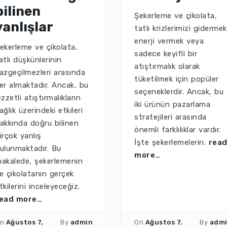
bilinen
Şekerleme ve çikolata,
yanlışlar
tatlı krizlerimizi gidermek
enerji vermek veya
ekerleme ve çikolata,
sadece keyifli bir
atlı düşkünlerinin
atıştırmalık olarak
azgeçilmezleri arasında
tüketilmek için popüler
er almaktadır. Ancak, bu
seçeneklerdir. Ancak, bu
ezzetli atıştırmalıkların
iki ürünün pazarlama
ağlık üzerindeki etkileri
stratejileri arasında
akkında doğru bilinen
önemli farklılıklar vardır.
irçok yanlış
İşte şekerlemelerin.
rea
ulunmaktadır. Bu
more…
akalede, şekerlemenin
e çikolatanın gerçek
tkilerini inceleyeceğiz.
ead more…
n
Ağustos 7,
By
admin
On
Ağustos 7,
By
adm